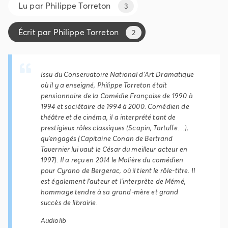
Lu par
Philippe Torreton
3
Écrit par
Philippe Torreton
2
Issu du Conservatoire National d'Art Dramatique
où il y a enseigné, Philippe Torreton était
pensionnaire de la Comédie Française de 1990 à
1994 et sociétaire de 1994 à 2000. Comédien de
théâtre et de cinéma, il a interprété tant de
prestigieux rôles classiques (
Scapin
,
Tartuffe
…),
qu'engagés (
Capitaine Conan
de Bertrand
Tavernier lui vaut le César du meilleur acteur en
1997). Il a reçu en 2014 le Molière du comédien
pour
Cyrano de Bergerac
, où il tient le rôle-titre. Il
est également l'auteur et l'interprète de
Mémé
,
hommage tendre à sa grand-mère et grand
succès de librairie.
Audiolib