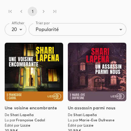
1
Afficher
Trier par
20
Popularité
Une voisine encombrante
Un assassin parmi nous
De
Shari Lapeña
De
Shari Lapeña
Lu par
Françoise Cadol
Lu par
Marie-Eve Dufresne
Édité par
Lizzie
Édité par
Lizzie
20,99 €
20,99 €