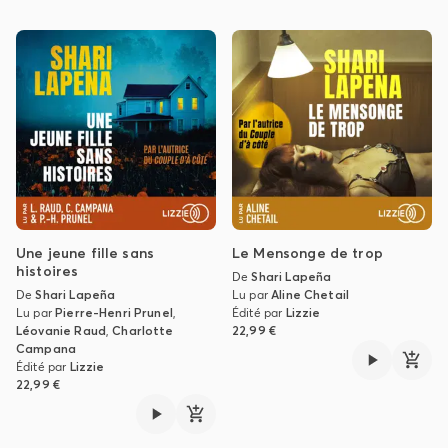
Une jeune fille sans
Le Mensonge de trop
histoires
De
Shari Lapeña
De
Shari Lapeña
Lu par
Aline Chetail
Lu par
Pierre-Henri Prunel
,
Édité par
Lizzie
Léovanie Raud
,
Charlotte
22,99 €
Campana
Édité par
Lizzie
22,99 €