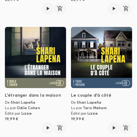
L'étranger dans la maison
Le couple d'à côté
De
Shari Lapeña
De
Shari Lapeña
Lu par
Odile Cohen
Lu par
Taric Mehani
Édité par
Lizzie
Édité par
Lizzie
19,99 €
19,99 €