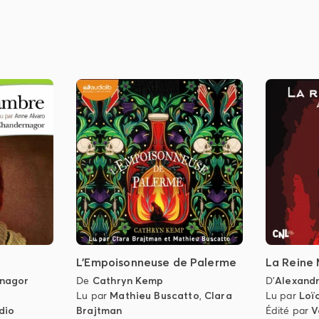
L'Empoisonneuse de Palerme
La Reine
rnagor
De
Cathryn Kemp
D'
Alexand
Lu par
Mathieu Buscatto
,
Clara
Lu par
Loï
dio
Brajtman
Édité par
V