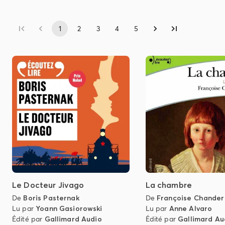
1
2
3
4
5
Le Docteur Jivago
La chambre
De
Boris Pasternak
De
Françoise Chande
Lu par
Yoann Gasiorowski
Lu par
Anne Alvaro
Édité par
Gallimard Audio
Édité par
Gallimard Au