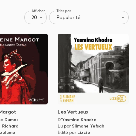
Afficher
Trier par
20
Popularité
 Margot
Les Vertueux
re Dumas
D'
Yasmina Khadra
c Richard
Lu par
Slimane Yefsah
oolume
Édité par
Lizzie