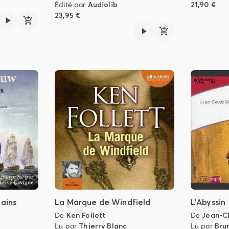
Édité par
Audiolib
21,90 €
23,95 €
cains
La Marque de Windfield
L'Abyssin
De
Ken Follett
De
Jean-C
Lu par
Thierry Blanc
Lu par
Bru