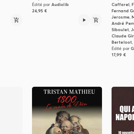
Édité par
Audiolib
Caffarel
,
F
24,95 €
Fernand G
Jerosme
,
M
André Pen
Siboulet
,
J
Claude Gi
Berteloot
Édité par
G
17,99 €