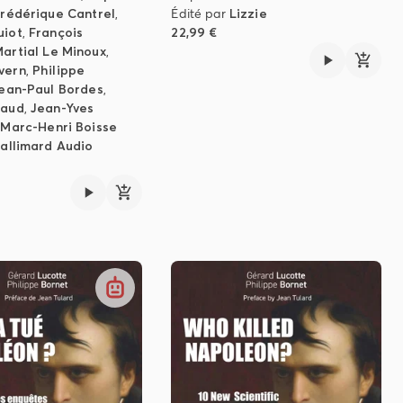
rédérique Cantrel
,
Édité par
Lizzie
uiot
,
François
22,99 €
artial Le Minoux
,
vern
,
Philippe
ean-Paul Bordes
,
raud
,
Jean-Yves
,
Marc-Henri Boisse
allimard Audio