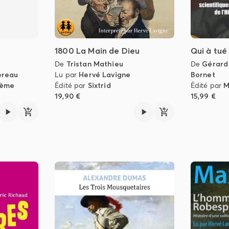
1800 La Main de Dieu
Qui à tué
De
Tristan Mathieu
De
Gérard
ereau
Lu par
Hervé Lavigne
Bornet
lème
Édité par
Sixtrid
Édité par
M
19,90 €
15,99 €