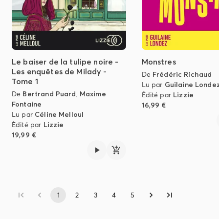
Le baiser de la tulipe noire -
Monstres
Les enquêtes de Milady -
De
Frédéric Richaud
Tome 1
Lu par
Guilaine Londe
De
Bertrand Puard
,
Maxime
Édité par
Lizzie
Fontaine
16,99 €
Lu par
Céline Melloul
Édité par
Lizzie
19,99 €
1
2
3
4
5