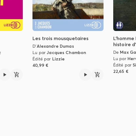
Les trois mousquetaires
L'homme 
histoire d
D'
Alexandre Dumas
De
Max Ga
z
Lu par
Jacques Chambon
Lu par
Her
Édité par
Lizzie
Édité par
S
40,99 €
22,65 €