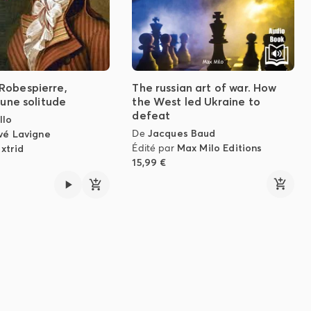
Robespierre,
The russian art of war. How
'une solitude
the West led Ukraine to
defeat
llo
De
Jacques Baud
vé Lavigne
Édité par
Max Milo Editions
ixtrid
15,99 €