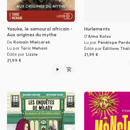
Yasuke, le samouraï africain -
Hurlements
Aux origines du mythe
D'
Alma Katsu
De
Romain Mielcarek
Lu par
Pénélope Perd
Lu par
Taric Mehani
Édité par
Éditions Thé
Édité par
Lizzie
21,99 €
21,99 €