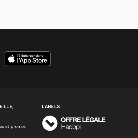
ILLE,
LABELS
res et promos