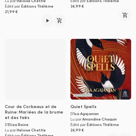
Lu par
Heloise Chettle
Édité par
Éditions Thélème
Édité par
Éditions Thélème
34,99 €
21,99 €
Cour de Corbeaux et de
Quiet Spells
Ruine: Mariées de la brume
D'
Isa Agajanian
et des faës
Lu par
Amandine Chaquin
D'
Eliza Raine
Édité par
Éditions Thélème
Lu par
Heloise Chettle
24,99 €
Édité par
Éditions Thélème