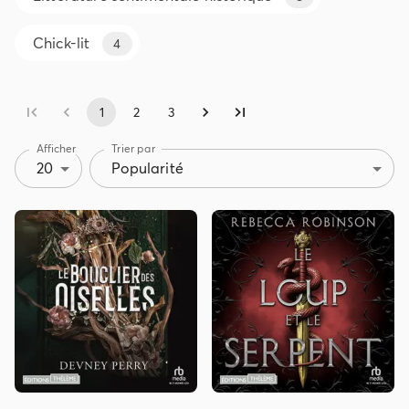
Chick-lit
4
1
2
3
Afficher
Trier par
20
Popularité