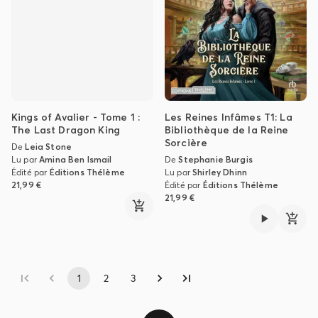
Kings of Avalier - Tome 1 :
Les Reines Infâmes T1: La
The Last Dragon King
Bibliothèque de la Reine
Sorcière
De
Leia Stone
Lu par
Amina Ben Ismail
De
Stephanie Burgis
Édité par
Éditions Thélème
Lu par
Shirley Dhinn
21,99 €
Édité par
Éditions Thélème
21,99 €
1
2
3