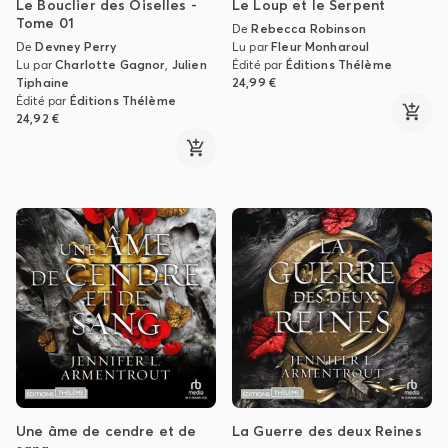
Le Bouclier des Oiselles -
Le Loup et le Serpent
Tome 01
De
Rebecca Robinson
De
Devney Perry
Lu par
Fleur Monharoul
Lu par
Charlotte Gagnor
,
Julien
Édité par
Éditions Thélème
Tiphaine
24,99 €
Édité par
Éditions Thélème
24,92 €
Une âme de cendre et de
La Guerre des deux Reines