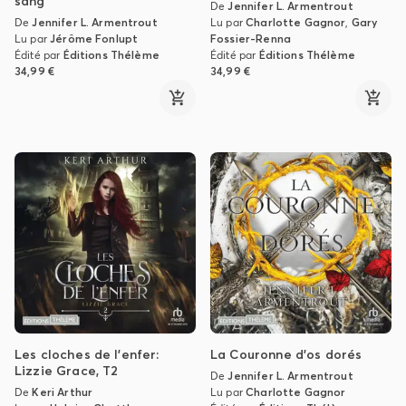
sang
De
Jennifer L. Armentrout
De
Jennifer L. Armentrout
Lu par
Charlotte Gagnor
,
Gary
Lu par
Jérôme Fonlupt
Fossier-Renna
Édité par
Éditions Thélème
Édité par
Éditions Thélème
34,99 €
34,99 €
Les cloches de l'enfer:
La Couronne d'os dorés
Lizzie Grace, T2
De
Jennifer L. Armentrout
De
Keri Arthur
Lu par
Charlotte Gagnor