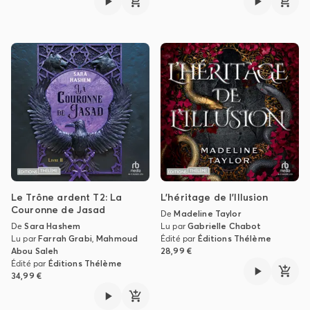
Le Trône ardent T2: La
L'héritage de l'Illusion
Couronne de Jasad
De
Madeline Taylor
De
Sara Hashem
Lu par
Gabrielle Chabot
Lu par
Farrah Grabi
,
Mahmoud
Édité par
Éditions Thélème
Abou Saleh
28,99 €
Édité par
Éditions Thélème
34,99 €