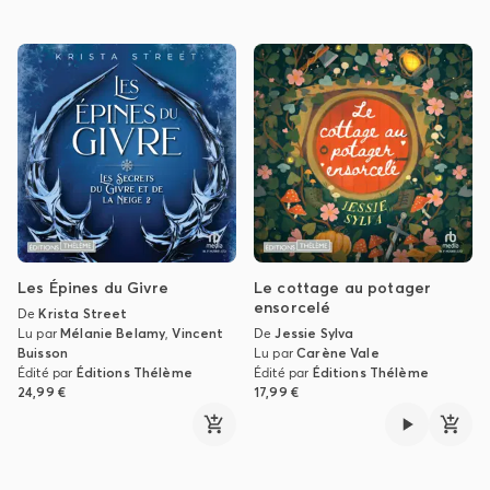
Les Épines du Givre
Le cottage au potager
ensorcelé
De
Krista Street
Lu par
Mélanie Belamy
,
Vincent
De
Jessie Sylva
Buisson
Lu par
Carène Vale
Édité par
Éditions Thélème
Édité par
Éditions Thélème
24,99 €
17,99 €