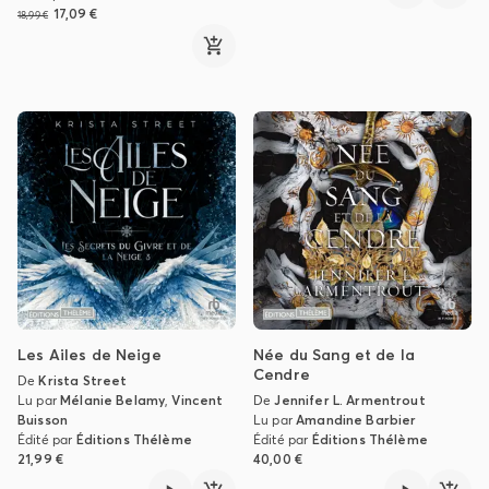
17,09 €
18,99 €
Les Ailes de Neige
Née du Sang et de la
Cendre
De
Krista Street
Lu par
Mélanie Belamy
,
Vincent
De
Jennifer L. Armentrout
Buisson
Lu par
Amandine Barbier
Édité par
Éditions Thélème
Édité par
Éditions Thélème
21,99 €
40,00 €