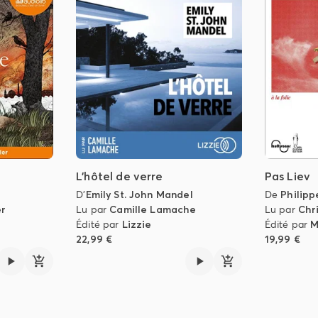
L'hôtel de verre
Pas Liev
D'
Emily St. John Mandel
De
Philip
er
Lu par
Camille Lamache
Lu par
Chr
Édité par
Lizzie
Édité par
M
22,99 €
19,99 €