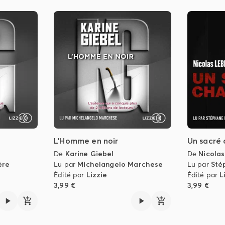
L'Homme en noir
Un sacré 
De
Karine Giebel
De
Nicolas
ère
Lu par
Michelangelo Marchese
Lu par
Sté
Édité par
Lizzie
Édité par
L
3,99 €
3,99 €