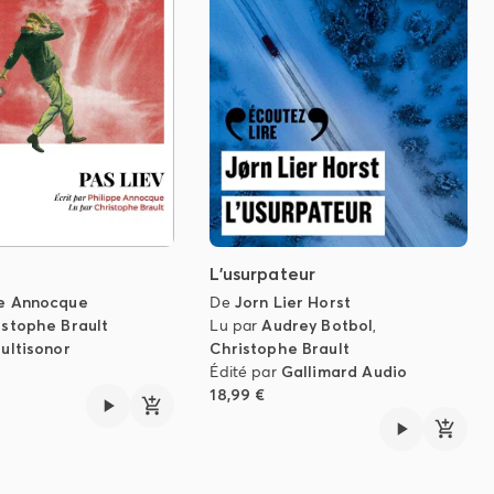
L'usurpateur
pe Annocque
De
Jorn Lier Horst
istophe Brault
Lu par
Audrey Botbol
,
ultisonor
Christophe Brault
Édité par
Gallimard Audio
18,99 €