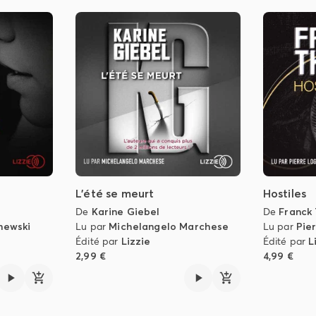
L'été se meurt
Hostiles
De
Karine Giebel
De
Franck 
hewski
Lu par
Michelangelo Marchese
Lu par
Pie
Édité par
Lizzie
Édité par
L
2,99 €
4,99 €