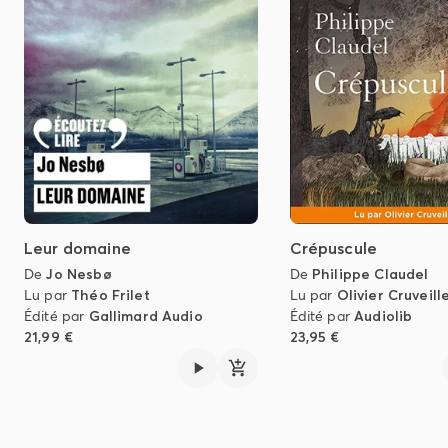
Leur domaine
Crépuscule
De
Jo Nesbø
De
Philippe Claudel
Lu par
Théo Frilet
Lu par
Olivier Cruveill
Édité par
Gallimard Audio
Édité par
Audiolib
21,99 €
23,95 €