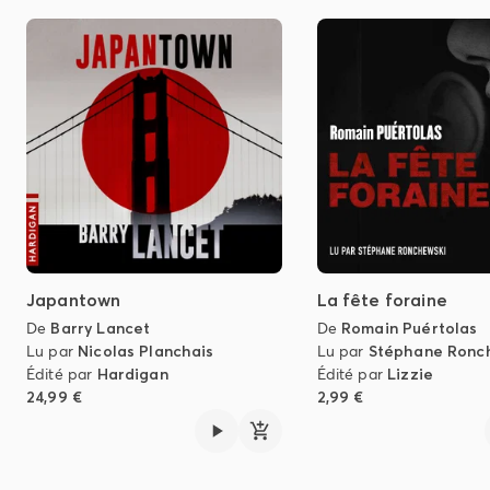
Japantown
La fête foraine
De
Barry Lancet
De
Romain Puértolas
Lu par
Nicolas Planchais
Lu par
Stéphane Ronc
Édité par
Hardigan
Édité par
Lizzie
24,99 €
2,99 €