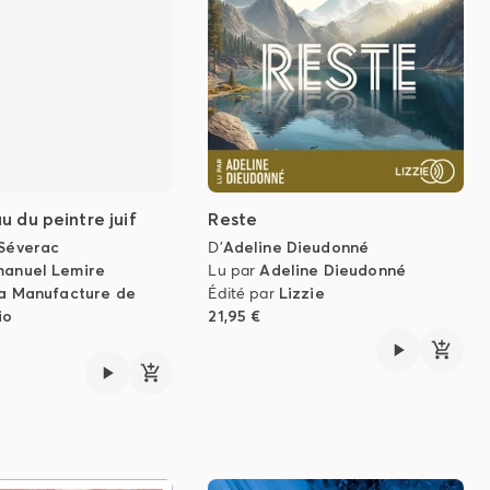
u du peintre juif
Reste
 Séverac
D'
Adeline Dieudonné
anuel Lemire
Lu par
Adeline Dieudonné
a Manufacture de
Édité par
Lizzie
io
21,95 €