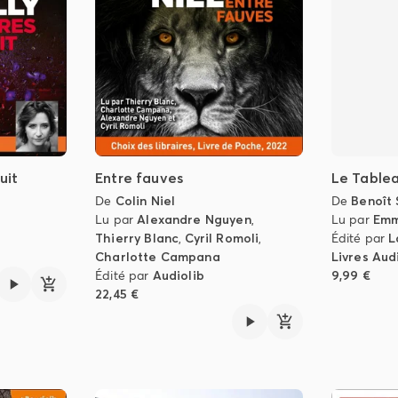
uit
Entre fauves
Le Tablea
De
Colin Niel
De
Benoît
Lu par
Alexandre Nguyen
,
Lu par
Emm
Thierry Blanc
,
Cyril Romoli
,
Édité par
L
Charlotte Campana
Livres Aud
Édité par
Audiolib
9,99 €
22,45 €