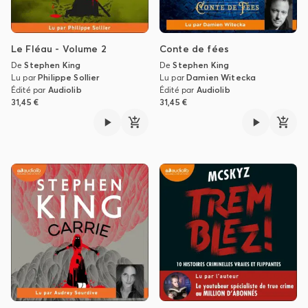
Le Fléau - Volume 2
Conte de fées
De
Stephen King
De
Stephen King
Lu par
Philippe Sollier
Lu par
Damien Witecka
Édité par
Audiolib
Édité par
Audiolib
31,45 €
31,45 €