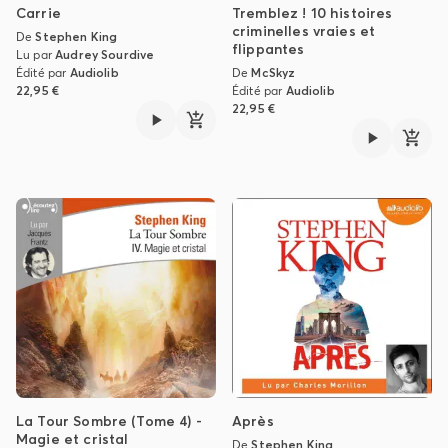
Carrie
Tremblez ! 10 histoires
criminelles vraies et
De
Stephen King
flippantes
Lu par
Audrey Sourdive
Édité par
Audiolib
De
McSkyz
22,95 €
Édité par
Audiolib
22,95 €
La Tour Sombre (Tome 4) -
Après
Magie et cristal
De
Stephen King