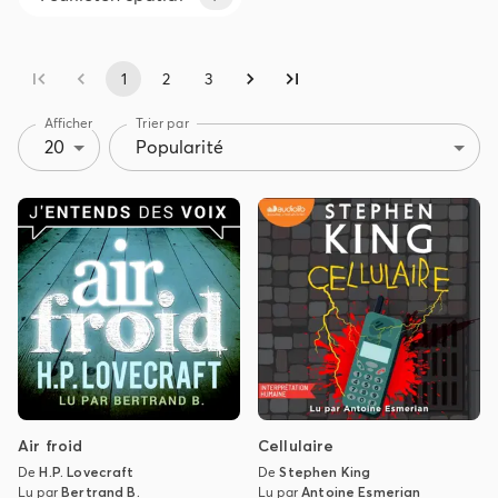
1
2
3
Afficher
Trier par
20
Popularité
Air froid
Cellulaire
De
H.P. Lovecraft
De
Stephen King
Lu par
Bertrand B.
Lu par
Antoine Esmerian