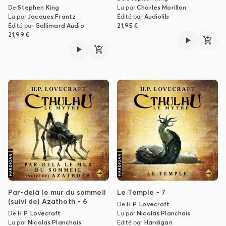
De
Stephen King
Lu par
Charles Morillon
Lu par
Jacques Frantz
Édité par
Audiolib
Édité par
Gallimard Audio
21,95 €
21,99 €
Par-delà le mur du sommeil
Le Temple - 7
(suivi de) Azathoth - 6
De
H.P. Lovecraft
De
H.P. Lovecraft
Lu par
Nicolas Planchais
Lu par
Nicolas Planchais
Édité par
Hardigan