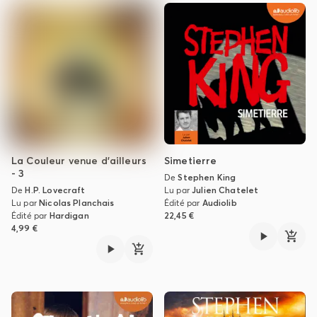
La Couleur venue d'ailleurs
Simetierre
- 3
De
Stephen King
De
H.P. Lovecraft
Lu par
Julien Chatelet
Lu par
Nicolas Planchais
Édité par
Audiolib
Édité par
Hardigan
22,45 €
4,99 €