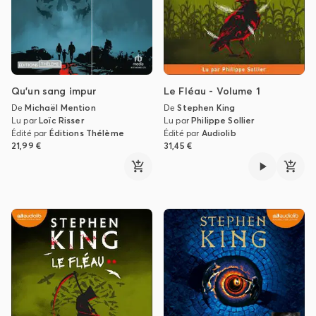
Qu'un sang impur
Le Fléau - Volume 1
De
Michaël Mention
De
Stephen King
Lu par
Loïc Risser
Lu par
Philippe Sollier
Édité par
Éditions Thélème
Édité par
Audiolib
21,99 €
31,45 €