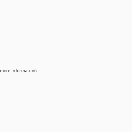
r more information)
.