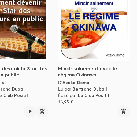
devenir la Star des
Mincir sainement avec le
en public
régime Okinawa
is
D'
Azako Domo
trand Dubail
Lu par
Bertrand Dubail
e Club Positif
Édité par
Le Club Positif
16,95 €