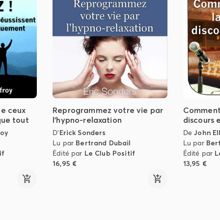
de ceux
Reprogrammez votre vie par
Comment 
que tout
l'hypno-relaxation
discours 
roy
D'
Erick Sonders
De
John Ell
l
Lu par
Bertrand Dubail
Lu par
Ber
if
Édité par
Le Club Positif
Édité par
L
16,95 €
13,95 €