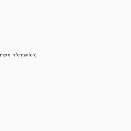
r more information)
.