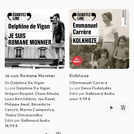
Je suis Romane Monnier
Kolkhoze
De
Delphine De Vigan
D'
Emmanuel Carrere
Lu par
Delphine De Vigan
,
Lu par
Denis Podalydès
Grégori Baquet
,
Elissa Alloula
,
Édité par
Gallimard Audio
Louis Berthélémy
,
Isis Ravel
,
9,99 €
21,99 €
Philippe Awat
,
Bénédicte
Cerutti
,
Martin Campestre
,
Thalia Otmanetelba
Édité par
Gallimard Audio
18,99 €