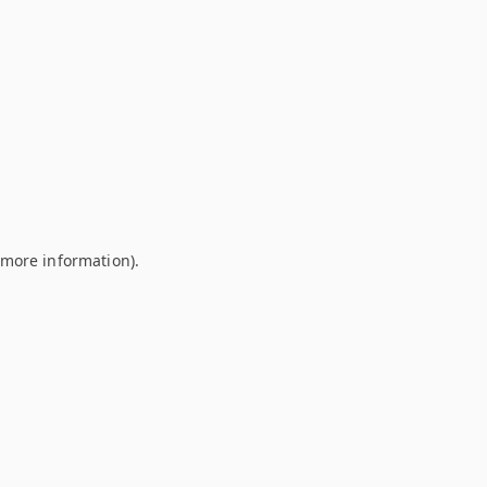
r more information)
.