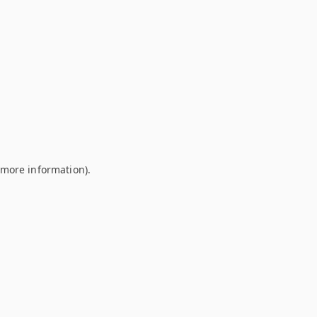
r more information)
.