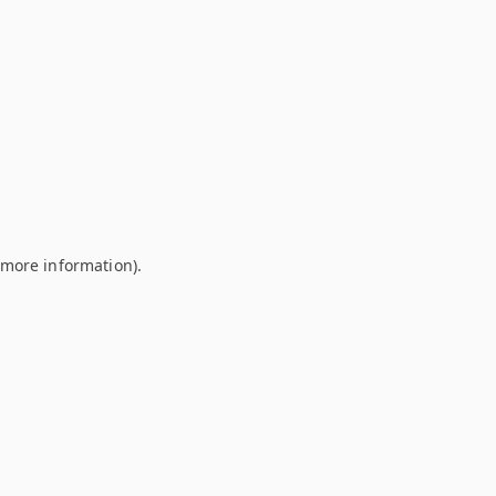
r more information)
.