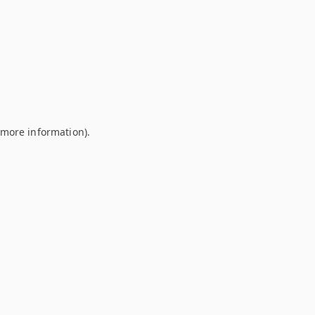
r more information)
.