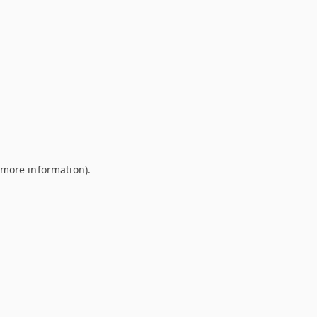
r more information)
.