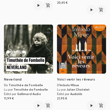
20,45 €
Neverland
Voici venir les rêveurs
De
Timothée de Fombelle
D'
Imbolo Mbue
Lu par
Timothée de Fombelle
Lu par
Julien Chatelet
Édité par
Gallimard Audio
Édité par
Audiolib
11,99 €
21,95 €