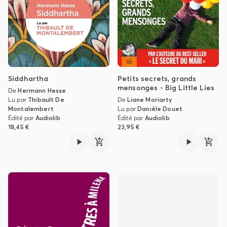
Siddhartha
Petits secrets, grands
mensonges - Big Little Lies
De
Hermann Hesse
Lu par
Thibault De
De
Liane Moriarty
Montalembert
Lu par
Danièle Douet
Édité par
Audiolib
Édité par
Audiolib
18,45 €
23,95 €