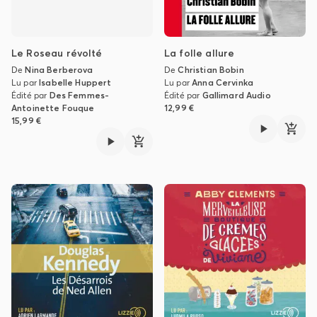
Le Roseau révolté
La folle allure
De
Nina Berberova
De
Christian Bobin
Lu par
Isabelle Huppert
Lu par
Anna Cervinka
Édité par
Des Femmes-
Édité par
Gallimard Audio
Antoinette Fouque
12,99 €
15,99 €