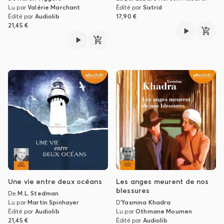
Lu par
Valérie Marchant
Édité par
Sixtrid
Édité par
Audiolib
17,90 €
21,45 €
Une vie entre deux océans
Les anges meurent de nos
blessures
De
M.L. Stedman
Lu par
Martin Spinhayer
D'
Yasmina Khadra
Édité par
Audiolib
Lu par
Othmane Moumen
21,45 €
Édité par
Audiolib