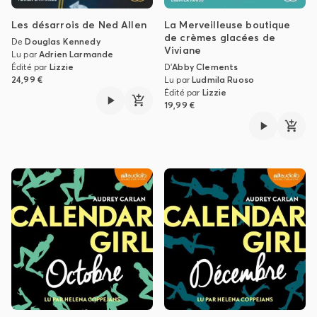
Les désarrois de Ned Allen
La Merveilleuse boutique
de crèmes glacées de
De
Douglas Kennedy
Viviane
Lu par
Adrien Larmande
Édité par
Lizzie
D'
Abby Clements
24,99 €
Lu par
Ludmila Ruoso
Édité par
Lizzie
19,99 €