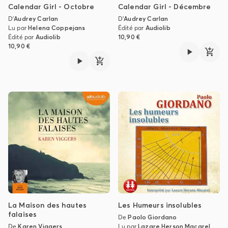
Calendar Girl - Octobre
Calendar Girl - Décembre
D'
Audrey Carlan
D'
Audrey Carlan
Lu par
Helena Coppejans
Édité par
Audiolib
Édité par
Audiolib
10,90 €
10,90 €
La Maison des hautes
Les Humeurs insolubles
falaises
De
Paolo Giordano
De
Karen Viggers
Lu par
Lazare Herson Macarel