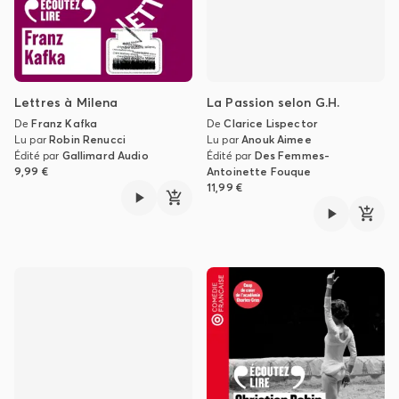
Lettres à Milena
La Passion selon G.H.
De
Franz Kafka
De
Clarice Lispector
Lu par
Robin Renucci
Lu par
Anouk Aimee
Édité par
Gallimard Audio
Édité par
Des Femmes-
9,99 €
Antoinette Fouque
11,99 €