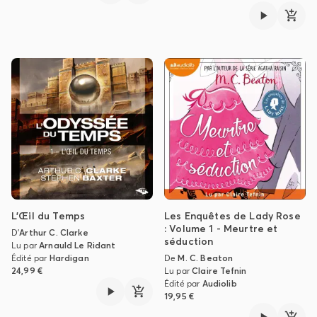
L'Œil du Temps
Les Enquêtes de Lady Rose
: Volume 1 - Meurtre et
D'
Arthur C. Clarke
séduction
Lu par
Arnauld Le Ridant
Édité par
Hardigan
De
M. C. Beaton
24,99 €
Lu par
Claire Tefnin
Édité par
Audiolib
19,95 €