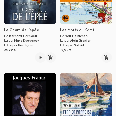
Le Chant de l'épée
Les Morts du Karst
De
Bernard Cornwell
De
Veit Heinichen
Lu par
Marc Duquenoy
Lu par
Alain Granier
Édité par
Hardigan
Édité par
Sixtrid
24,99 €
19,90 €