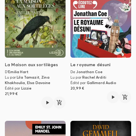
La Maison aux sortilèges
Le royaume désuni
D'
Emilia Hart
De
Jonathan Coe
Lu par
Lila Tamazit
,
Zina
Lu par
Rachel Arditi
Khakhoulia
,
Elsa Davoine
Édité par
Gallimard Audio
Édité par
Lizzie
20,99 €
21,99 €