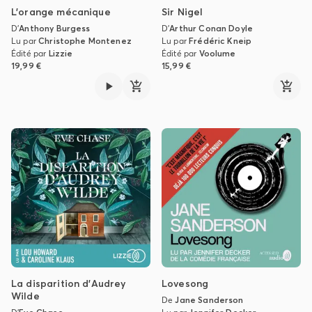
L'orange mécanique
Sir Nigel
D'
Anthony Burgess
D'
Arthur Conan Doyle
Lu par
Christophe Montenez
Lu par
Frédéric Kneip
Édité par
Lizzie
Édité par
Voolume
19,99 €
15,99 €
La disparition d'Audrey
Lovesong
Wilde
De
Jane Sanderson