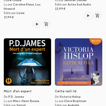
D'
Eve Chase
Lu par
Jennifer Decker
Lu par
Caroline Klaus
,
Lou
Édité par
Actes Sud Audio
Howard
22,99 €
Édité par
Lizzie
21,99 €
Mort d'un expert
Cette nuit-là
De
P.D. James
De
Victoria Hislop
Lu par
Marc-Henri Boisse
Lu par
Clara Brajtman
Édité par
Sixtrid
Édité par
Audiolib