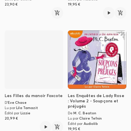
23,90 €
19,95 €
Les Filles du manoir Foxcote
Les Enquêtes de Lady Rose
: Volume 2 - Soupçons et
D'
Eve Chase
préjugés
Lu par
Lila Tamazit
Édité par
Lizzie
De
M. C. Beaton
20,99 €
Lu par
Claire Tefnin
Édité par
Audiolib
19,95 €