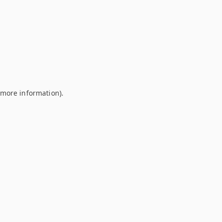
r more information)
.