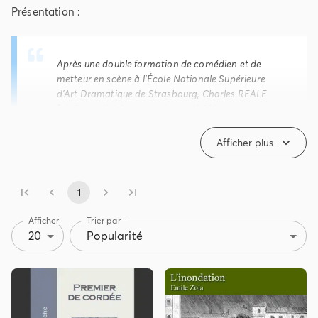
Présentation :
Après une double formation de comédien et de
metteur en scène à l'École Nationale Supérieure
d'Art Dramatique de Strasbourg, Charles REALE
fait l'essentiel de sa carrière au théâtre,
notamment sur les Scènes Nationales, où il joue
sous la direction de metteurs en scène tels que
Afficher plus
Jean-Pierre VINCENT. Puis il s'envole pour la
Californie, où durant plusieurs années il s'adonne
à la mise en scène, tout en jubilant de jouer
1
SHAKESPEARE dans le texte. De retour dans
l'hexagone, il se lie d'amitié avec Roland
Afficher
Trier par
DUBILLARD et travaille avec bonheur à ses côtés.
20
Popularité
Il crée
Le chien sous la minuterie
, où DUBILLARD
monte pour la dernière fois sur scène avant son
accident. Avec Romain BOUTEILLE, il interprète
DUBILLARD dans
Je dirai que je suis tombé
, au
Festival Officiel d'Avignon. Lors du Festival
DUBILLARD organisé par le Théâtre du Rond-