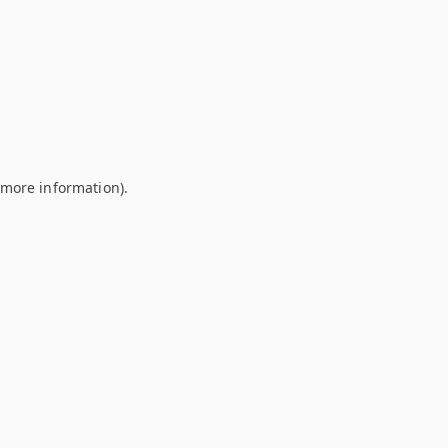
r more information)
.