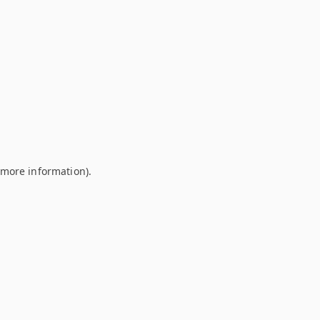
r more information)
.