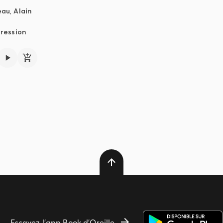
eau
,
Alain
ression
Essayez l'app Book d'Oreille