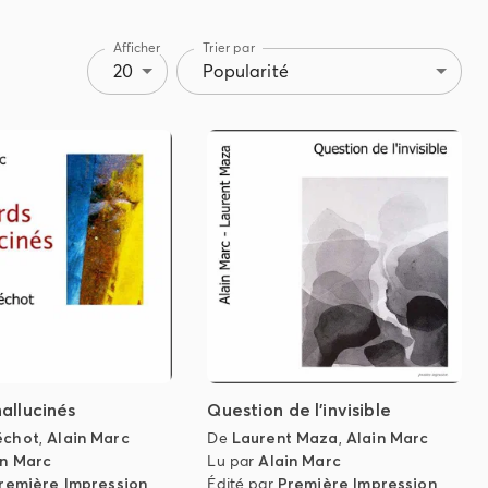
Afficher
Trier par
20
Popularité
allucinés
Question de l'invisible
échot
,
Alain Marc
De
Laurent Maza
,
Alain Marc
in Marc
Lu par
Alain Marc
remière Impression
Édité par
Première Impression