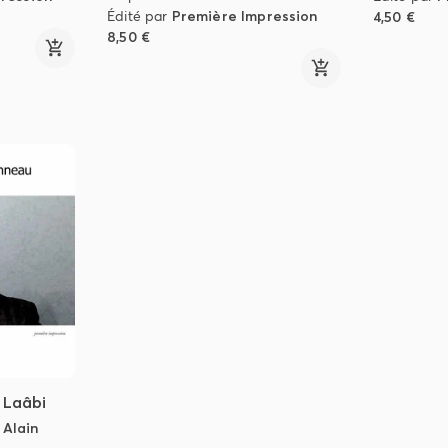
Édité par
Première Impression
4,50 €
8,50 €
 Laâbi
,
Alain