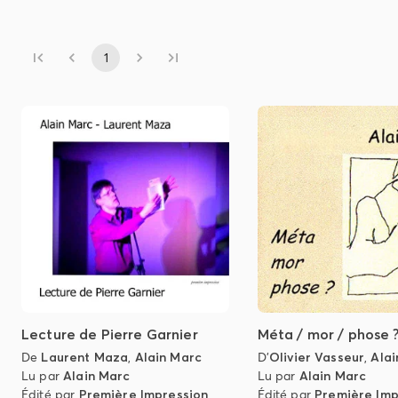
1
Lecture de Pierre Garnier
Méta / mor / phose 
De
Laurent Maza
,
Alain Marc
D'
Olivier Vasseur
,
Alai
Lu par
Alain Marc
Lu par
Alain Marc
Édité par
Première Impression
Édité par
Première Imp