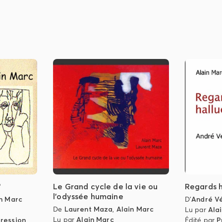
?
Le Grand cycle de la vie ou
Regards h
l'odyssée humaine
n Marc
D'
André V
De
Laurent Maza
,
Alain Marc
Lu par
Ala
Lu par
Alain Marc
ression
Édité par
P