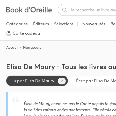
Catégories
Éditeurs
Sélections
|
Nouveautés
Be
Carte cadeau
Accueil
Narrateurs
Elisa De Maury - Tous les livres a
Lu par
Elisa De Maury
Écrit par
Elisa De M
2
Élisa de Maury chemine vers le Conte depuis toujours.
la soif des enfants et des adolescents. Elle côtoie 
jusqu'au lycée, soit des ateliers. Elle trouve là des