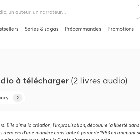
stsellers
Séries & sagas
Précommandes
Promotions
udio à télécharger
(2 livres audio)
aury
2
 Elle aime la création, l'improvisation, découvre la liberté dans la
ces derniers d'une manière constante à partir de 1983 en animant so
 chemins de traverse. Mais le Conte n'est pas que cela…