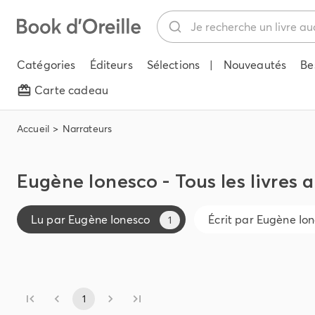
Catégories
Éditeurs
Sélections
|
Nouveautés
Be
Carte cadeau
Accueil
Narrateurs
Eugène Ionesco - Tous les livres 
Lu par
Eugène Ionesco
Écrit par
Eugène Ion
1
1