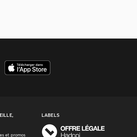
ILLE,
LABELS
res et promos