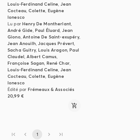
Louis-Ferdinand Celine
,
Jean
Cocteau
,
Colette
,
Eugène
Ionesco
Lu par
Henry De Montherlant
,
André Gide
,
Paul Éluard
,
Jean
Giono
,
Antoine De Saint-exupéry
,
Jean Anouilh
,
Jacques Prévert
,
Sacha Guitry
,
Louis Aragon
,
Paul
Claudel
,
Albert Camus
,
Françoise Sagan
,
René Char
,
Louis-Ferdinand Celine
,
Jean
Cocteau
,
Colette
,
Eugène
Ionesco
Édité par
Frémeaux & Associés
20,99 €
1