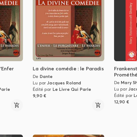
l'Enfer
La divine comédie : le Paradis
Frankenst
Prométh
De
Dante
De
Mary Sh
Lu par
Jacques Roland
Lu par
Jac
Parle
Édité par
Le Livre Qui Parle
Édité par
L
9,90 €
12,90 €