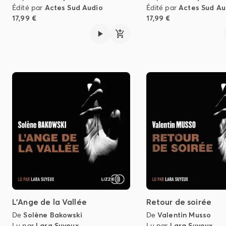
Édité par
Actes Sud Audio
Édité par
Actes Sud Au
17,99 €
17,99 €
L'Ange de la Vallée
Retour de soirée
De
Solène Bakowski
De
Valentin Musso
Lu par
Lara Suyeux
Lu par
Lara Suyeux