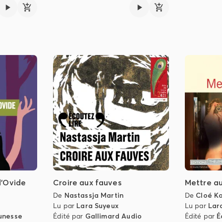
'Ovide
Croire aux fauves
Mettre a
De
Nastassja Martin
De
Cloé K
Lu par
Lara Suyeux
Lu par
Lar
unesse
Édité par
Gallimard Audio
Édité par
É