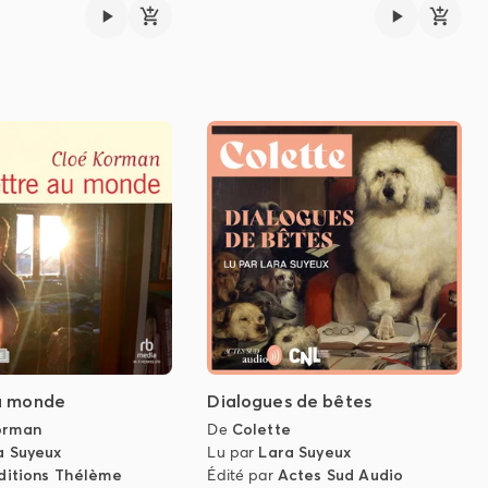
u monde
Dialogues de bêtes
orman
De
Colette
a Suyeux
Lu par
Lara Suyeux
ditions Thélème
Édité par
Actes Sud Audio