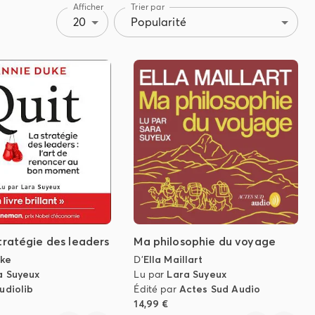
Afficher
Trier par
20
Popularité
stratégie des leaders
Ma philosophie du voyage
uke
D'
Ella Maillart
a Suyeux
Lu par
Lara Suyeux
udiolib
Édité par
Actes Sud Audio
14,99 €