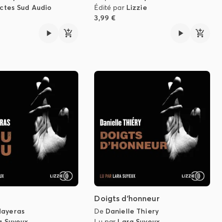
ctes Sud Audio
Édité par
Lizzie
3,99 €
u
Doigts d'honneur
ayeras
De
Danielle Thiery
a Suyeux
Lu par
Lara Suyeux