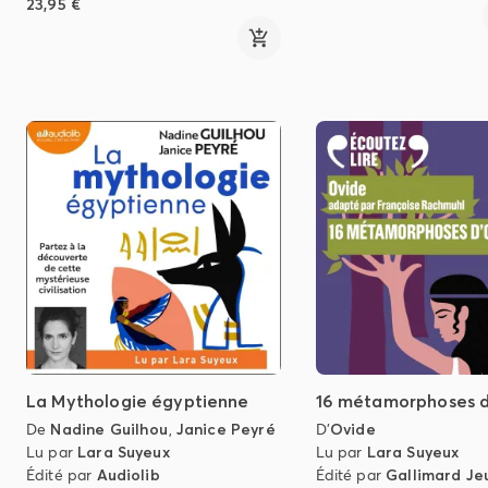
23,95 €
La Mythologie égyptienne
16 métamorphoses d
De
Nadine Guilhou
,
Janice Peyré
D'
Ovide
Lu par
Lara Suyeux
Lu par
Lara Suyeux
Édité par
Audiolib
Édité par
Gallimard Je