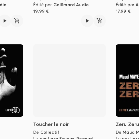
dio
Édité par
Gallimard Audio
Édité par
A
19,99 €
17,99 €
Toucher le noir
Zeru Zer
De
Collectif
De
Maud M
Lu par
Lara Suyeux
,
Renaud
Lu par
Lar