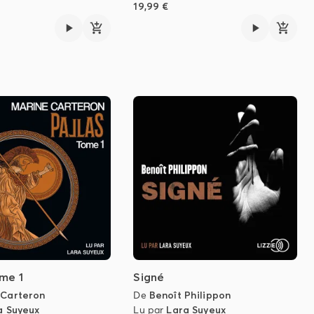
19,99 €
ome 1
Signé
 Carteron
De
Benoît Philippon
a Suyeux
Lu par
Lara Suyeux