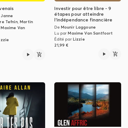
evenais
Investir pour être libre - 9
étapes pour atteindre
 Janne
l'indépendance financière
re Tefnin
,
Martin
De
Mounir Laggoune
,
Maxime Van
Lu par
Maxime Van Santfoort
Édité par
Lizzie
izzie
21,99 €