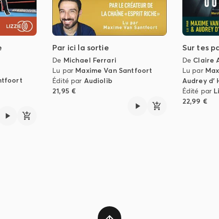
e
Par ici la sortie
Sur tes p
De
Michael Ferrari
De
Claire 
Lu par
Maxime Van Santfoort
Lu par
Max
tfoort
Édité par
Audiolib
Audrey d' 
21,95 €
Édité par
L
22,99 €