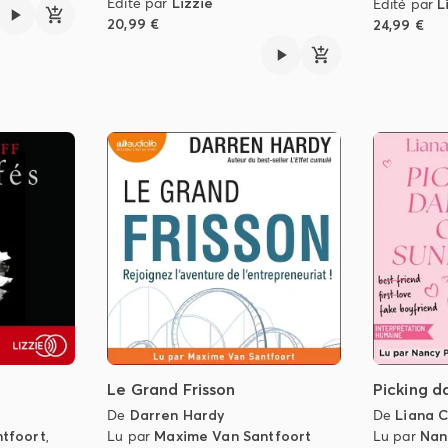
Édité par
Lizzie
Édité par
L
20,99 €
24,99 €
Le Grand Frisson
Picking d
De
Darren Hardy
De
Liana C
tfoort
,
Lu par
Maxime Van Santfoort
Lu par
Nan