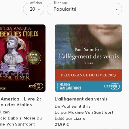
Afficher
Trier par
20
Popularité
America - Livre 2 :
L'allègement des vernis
au des étoiles
De
Paul Saint Bris
Dixen
Lu par
Maxime Van Santfoort
icia Dubois
,
Marie Du
Édité par
Lizzie
me Van Santfoort
21,99 €