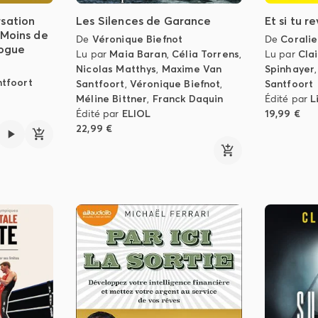
sation
Les Silences de Garance
Et si tu r
 Moins de
De
Véronique Biefnot
De
Coralie
logue
Lu par
Maia Baran
,
Célia Torrens
,
Lu par
Clai
Nicolas Matthys
,
Maxime Van
Spinhayer
tfoort
Santfoort
,
Véronique Biefnot
,
Santfoort
Méline Bittner
,
Franck Daquin
Édité par
L
Édité par
ELIOL
19,99 €
22,99 €