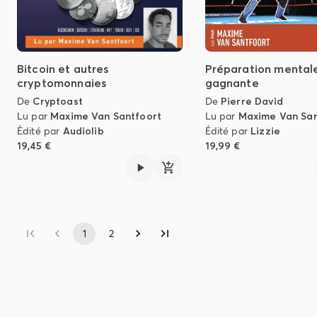
Bitcoin et autres
Préparation mental
cryptomonnaies
gagnante
De
Cryptoast
De
Pierre David
Lu par
Maxime Van Santfoort
Lu par
Maxime Van San
Édité par
Audiolib
Édité par
Lizzie
19,45 €
19,99 €
1
2