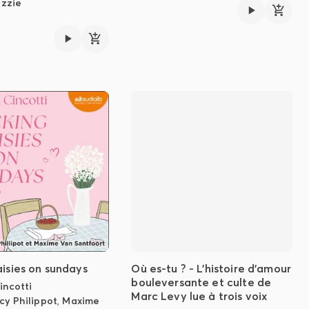
izzie
aisies on sundays
Où es-tu ? - L'histoire d'amour
bouleversante et culte de
incotti
Marc Levy lue à trois voix
cy Philippot
,
Maxime