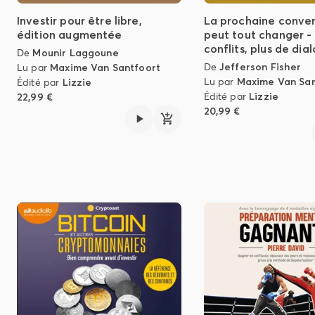
Investir pour être libre,
La prochaine conver
édition augmentée
peut tout changer -
conflits, plus de dia
De
Mounir Laggoune
De
Jefferson Fisher
Lu par
Maxime Van Santfoort
Lu par
Maxime Van San
Édité par
Lizzie
Édité par
Lizzie
22,99 €
20,99 €