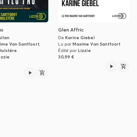
as
Glen Affric
Allan
De
Karine Giebel
ime Van Santfoort
,
Lu par
Maxime Van Santfoort
Hulstère
Édité par
Lizzie
izzie
30,99 €