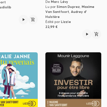
De
Marc Lévy
oort
Lu par
Simon Duprez
,
Maxime
udiolib
Van Santfoort
,
Audrey d'
Hulstère
Édité par
Lizzie
22,99 €