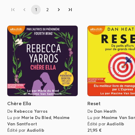
1
2
Chère Ella
Reset
De
Rebecca Yarros
De
Dan Heath
Lu par
Marie Du Bled
,
Maxime
Lu par
Maxime Van San
Van Santfoort
Édité par
Audiolib
Édité par
Audiolib
21,95 €