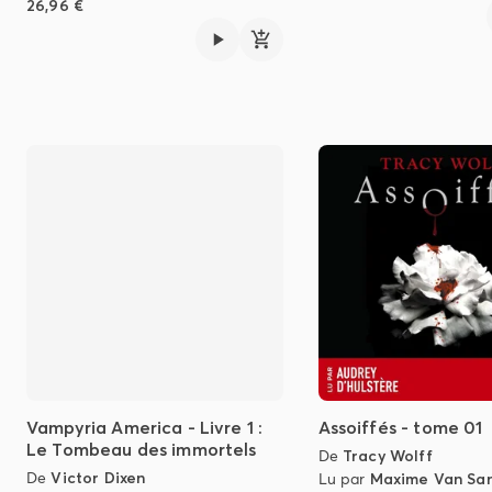
26,96 €
Vampyria America - Livre 1 :
Assoiffés - tome 01
Le Tombeau des immortels
De
Tracy Wolff
De
Victor Dixen
Lu par
Maxime Van San