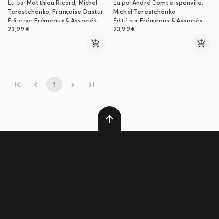
Lu par
Matthieu Ricard
,
Michel
Lu par
André Comte-sponville
,
Terestchenko
,
Françoise Dastur
Michel Terestchenko
Édité par
Frémeaux & Associés
Édité par
Frémeaux & Associés
23,99 €
23,99 €
1