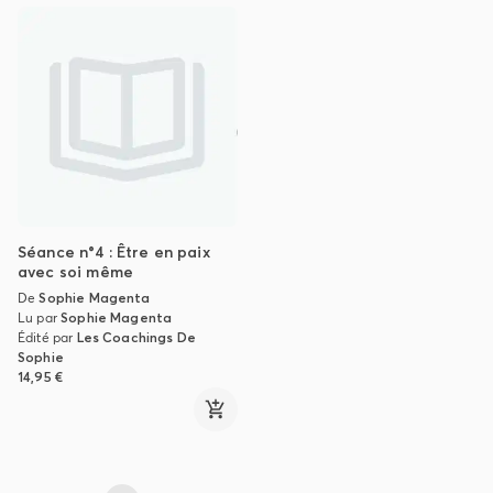
Ces séances représentent un moment privilégié :
ce temps que chacun aura décidé de se consacrer
pour avancer vers lui-même et son potentiel, pour
se reconnecter à ses ressources.
Je souhaite à chacun de nombreuses
applications fructueuses pour se libérer de ses
poids, lâcher prise de ce qui l’entrave et cheminer
ainsi plus légèrement vers son bonheur.
Séance n°4 : Être en paix
avec soi même
De
Sophie Magenta
Lu par
Sophie Magenta
Édité par
Les Coachings De
Sophie
14,95 €