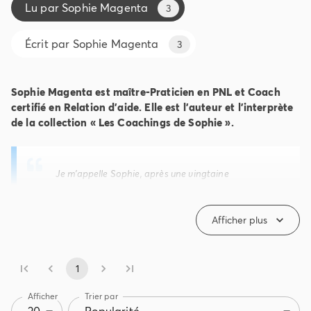
Lu par
Sophie Magenta
3
Écrit par
Sophie Magenta
3
Sophie Magenta est maître-Praticien en PNL et Coach
certifié en Relation d'aide. Elle est l'auteur et l'interprète
de la collection « Les Coachings de Sophie ».
Je m’appelle Sophie, après une vingtaine
d’années passées en entreprise à manager et
diriger, je suis aujourd’hui Coach certifiée dans la
relation d’aide et Maître Praticien en PNL, au plus
Afficher plus
proche de ma passion : l’Humain.
J’accompagne au quotidien depuis plusieurs
1
années, sur Lyon et partout en France en vidéo
conférence, des hommes, femmes, adolescents,
Afficher
Trier par
dans le cadre de leur vie personnelle ou