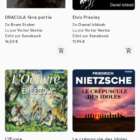
DRACULA 1ère partie
Elvis Presley
De
Bram Stoker
De
Daniel Ichbiah
Lu par
Victor Vestia
Lu par
Victor Vestia
Édité par
Sonobook
Édité par
Sonobook
16,50 €
11,95 €
L'Œuvre
Le crépuscule des idoles