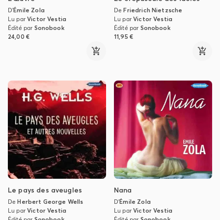
D'
Émile Zola
De
Friedrich Nietzsche
Lu par
Victor Vestia
Lu par
Victor Vestia
Édité par
Sonobook
Édité par
Sonobook
24,00 €
11,95 €
Le pays des aveugles
Nana
De
Herbert George Wells
D'
Émile Zola
Lu par
Victor Vestia
Lu par
Victor Vestia
Édité par
Sonobook
Édité par
Sonobook