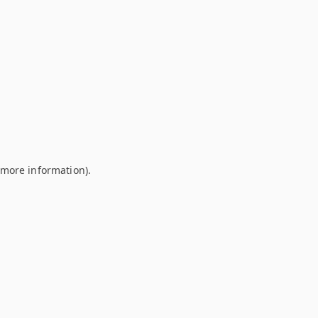
r more information)
.