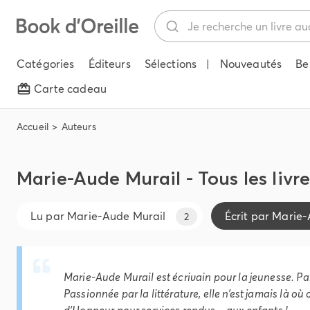
Catégories
Éditeurs
Sélections
|
Nouveautés
Be
Carte cadeau
Accueil
Auteurs
Marie-Aude Murail - Tous les livr
Lu par
Marie-Aude Murail
Écrit par
Marie-
2
Marie-Aude Murail est écrivain pour la jeunesse. Par 
Passionnée par la littérature, elle n’est jamais là où 
d’Honneur pour services rendus... aux enfants !