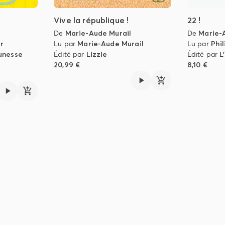
Vive la république !
22 !
De
Marie-Aude Murail
De
Marie-
r
Lu par
Marie-Aude Murail
Lu par
Phi
unesse
Édité par
Lizzie
Édité par
L
20,99 €
8,10 €