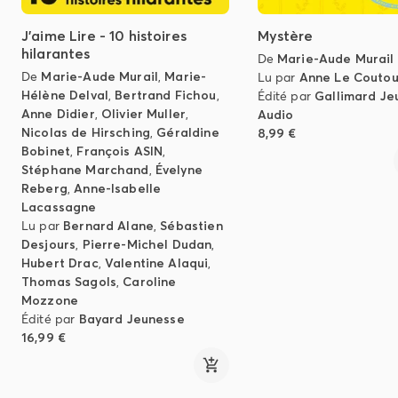
J'aime Lire - 10 histoires
Mystère
hilarantes
De
Marie-Aude Murail
De
Marie-Aude Murail
,
Marie-
Lu par
Anne Le Coutou
Hélène Delval
,
Bertrand Fichou
,
Édité par
Gallimard Je
Anne Didier
,
Olivier Muller
,
Audio
Nicolas de Hirsching
,
Géraldine
8,99 €
Bobinet
,
François ASIN
,
Stéphane Marchand
,
Évelyne
Reberg
,
Anne-Isabelle
Lacassagne
Lu par
Bernard Alane
,
Sébastien
Desjours
,
Pierre-Michel Dudan
,
Hubert Drac
,
Valentine Alaqui
,
Thomas Sagols
,
Caroline
Mozzone
Édité par
Bayard Jeunesse
16,99 €