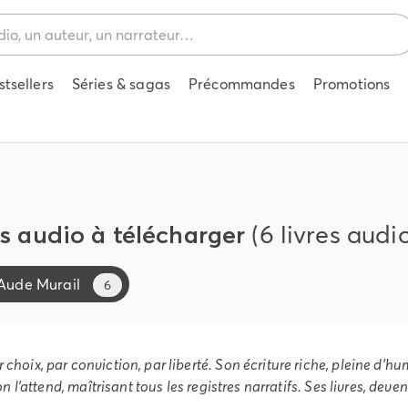
stsellers
Séries & sagas
Précommandes
Promotions
es audio à télécharger
(6 livres audi
Aude Murail
6
choix, par conviction, par liberté. Son écriture riche, pleine d’hu
on l’attend, maîtrisant tous les registres narratifs. Ses livres, deve