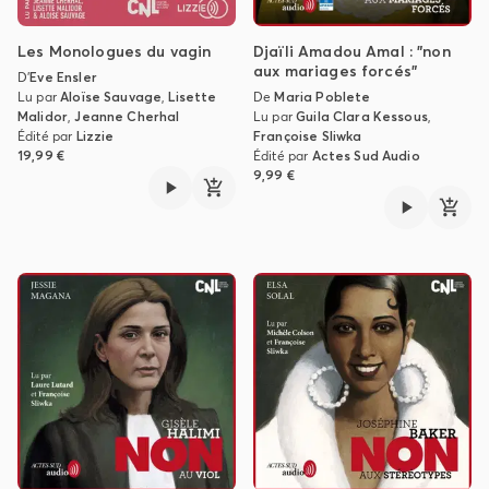
Les Monologues du vagin
Djaïli Amadou Amal : "non
aux mariages forcés"
D'
Eve Ensler
Lu par
Aloïse Sauvage
,
Lisette
De
Maria Poblete
Malidor
,
Jeanne Cherhal
Lu par
Guila Clara Kessous
,
Édité par
Lizzie
Françoise Sliwka
19,99 €
Édité par
Actes Sud Audio
9,99 €