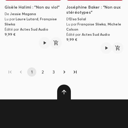
Gisèle Halimi : "Non au viol"
Joséphine Baker : "Non aux
stéréotypes"
De
Jessie Magana
Lu par
Laure Lutard
,
Françoise
D'
Elsa Solal
Sliwka
Lu par
Françoise Sliwka
,
Michele
Édité par
Actes Sud Audio
Colson
9,99 €
Édité par
Actes Sud Audio
9,99 €
1
2
3