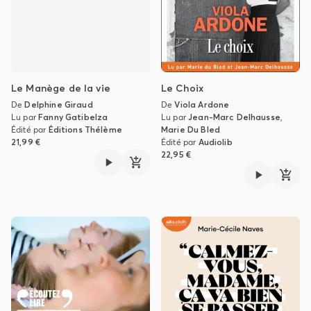
Le Manège de la vie
Le Choix
De
Delphine Giraud
De
Viola Ardone
Lu par
Fanny Gatibelza
Lu par
Jean-Marc Delhausse
,
Édité par
Éditions Thélème
Marie Du Bled
21,99 €
Édité par
Audiolib
22,95 €