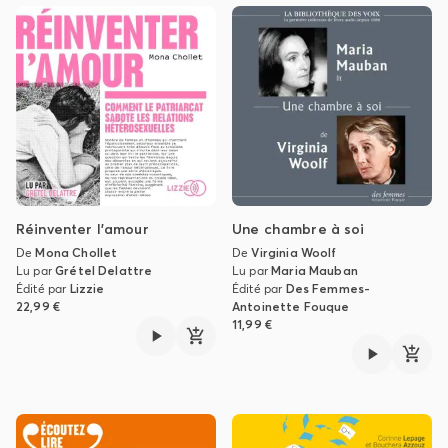
Réinventer l'amour
Une chambre à soi
De
Mona Chollet
De
Virginia Woolf
Lu par
Grétel Delattre
Lu par
Maria Mauban
Édité par
Lizzie
Édité par
Des Femmes-
22,99 €
Antoinette Fouque
11,99 €