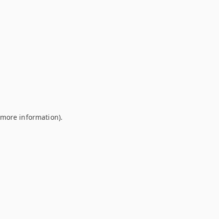
r more information)
.