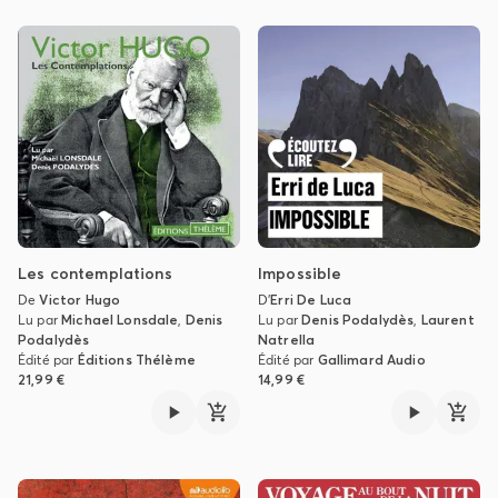
Les contemplations
Impossible
De
Victor Hugo
D'
Erri De Luca
Lu par
Michael Lonsdale
,
Denis
Lu par
Denis Podalydès
,
Laurent
Podalydès
Natrella
Édité par
Éditions Thélème
Édité par
Gallimard Audio
21,99 €
14,99 €