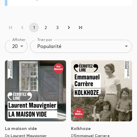
1
2
3
Afficher
Trier par
20
Popularité
La maison vide
Kolkhoze
De
Laurent Mauvignier
D'
Emmanuel Carrere