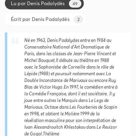
Lu par
Denis Podalydès
49
Écrit par
Denis Podalydès
2
Né en 1963, Denis Podalydes entre en 1984 au
Conservatoire National d’Art Dramatique de
Paris, dans les classes de Jean-Pierre Vincent et
Michel Bouquet.Il débute au théâtre en 1988
avec
le Sophonisbe
de Corneille dans le rôle de
Lépide (1988) et poursuit notamment avec
La
Double Inconstance
de Marivaux ou encore
Ruy
Blas
de Victor Hugo.En 1997, le comédien entre à
la Comédie Française, dont il est sociétaire. Il y
joue entre autres le Marquis dans
Le Legs
de
Marivaux, Octave dans
Les Fourberies de Scapin
en 1998, et obtient le Molière 1999 de la
révélation masculine pour son interprétation de
Ivan Alexandrovitch Khlestakov dans
Le Revizor
de Gogol.Thélème