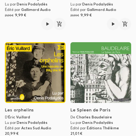
Lu par
Denis Podalydès
Lu par
Denis Podalydès
Édité par
Gallimard Audio
Édité par
Gallimard Audio
9,99 €
9,99 €
21,99 €
21,99 €
Les orphelins
Le Spleen de Paris
D'
Éric Vuillard
De
Charles Baudelaire
Lu par
Denis Podalydès
Lu par
Denis Podalydès
Édité par
Actes Sud Audio
Édité par
Éditions Thélème
20,99 €
21,01 €