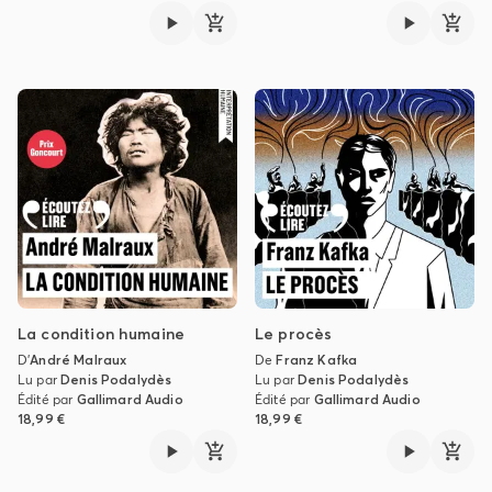
La condition humaine
Le procès
D'
André Malraux
De
Franz Kafka
Lu par
Denis Podalydès
Lu par
Denis Podalydès
Édité par
Gallimard Audio
Édité par
Gallimard Audio
18,99 €
18,99 €