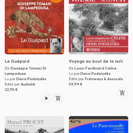
Le Guépard
Voyage au bout de la nuit
De
Giuseppe Tomasi Di
De
Louis-Ferdinand Celine
Lampedusa
Lu par
Denis Podalydès
Lu par
Denis Podalydès
Édité par
Frémeaux & Associés
Édité par
Audiolib
59,99 €
22,95 €