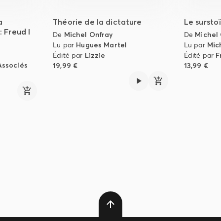
a
Théorie de la dictature
Le sursto
: Freud I
De
Michel Onfray
De
Michel
Lu par
Hugues Martel
Lu par
Mic
Édité par
Lizzie
Édité par
F
Associés
19,99 €
13,99 €