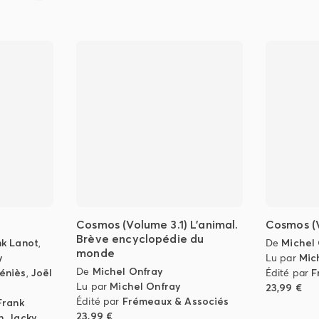
Cosmos (Volume 3.1) L'animal.
Cosmos (V
Brève encyclopédie du
nk Lanot
,
De
Michel
monde
y
Lu par
Mic
De
Michel Onfray
éniès
,
Joël
Édité par
F
Lu par
Michel Onfray
23,99 €
Édité par
Frémeaux & Associés
Frank
23,99 €
n
,
Jacky