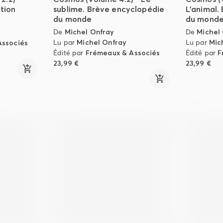
tion
sublime. Brève encyclopédie
L'animal.
du monde
du mond
De
Michel Onfray
De
Michel
Lu par
Michel Onfray
Lu par
Mic
Associés
Édité par
Frémeaux & Associés
Édité par
F
23,99 €
23,99 €