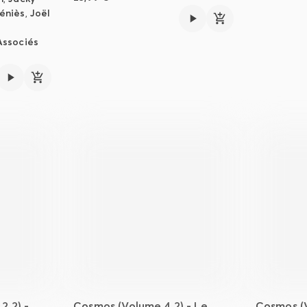
éniès
,
Joël
Associés
2.2) -
Cosmos (Volume 4.2) - Le
Cosmos (V