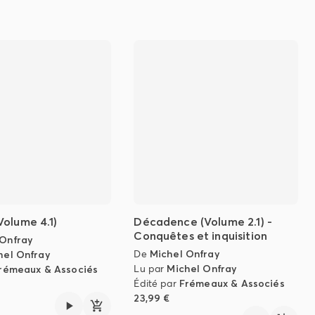
olume 4.1)
Décadence (Volume 2.1) -
Conquêtes et inquisition
 Onfray
De
Michel Onfray
hel Onfray
Lu par
Michel Onfray
rémeaux & Associés
Édité par
Frémeaux & Associés
23,99 €