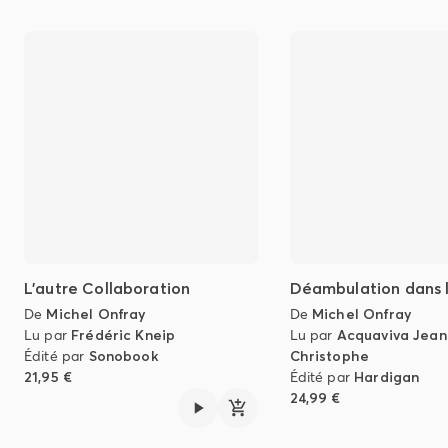
L’autre Collaboration
Déambulation dans l
De
Michel Onfray
De
Michel Onfray
Lu par
Frédéric Kneip
Lu par
Acquaviva Jean
Édité par
Sonobook
Christophe
21,95 €
Édité par
Hardigan
24,99 €