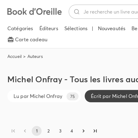
Catégories
Éditeurs
Sélections
|
Nouveautés
Be
Carte cadeau
Accueil
Auteurs
Michel Onfray - Tous les livres au
Lu par
Michel Onfray
Écrit par
Michel Onf
75
1
2
3
4