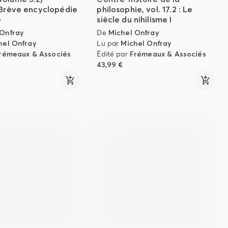
 Brève encyclopédie
philosophie, vol. 17.2 : Le
e
siècle du nihilisme I
 Onfray
De
Michel Onfray
hel Onfray
Lu par
Michel Onfray
rémeaux & Associés
Édité par
Frémeaux & Associés
43,99 €