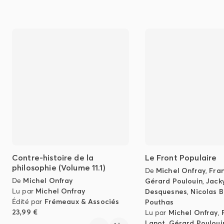
Contre-histoire de la
Le Front Populaire
philosophie (Volume 11.1)
De
Michel Onfray
,
Fra
De
Michel Onfray
Gérard Poulouin
,
Jack
Lu par
Michel Onfray
Desquesnes
,
Nicolas B
Édité par
Frémeaux & Associés
Pouthas
23,99 €
Lu par
Michel Onfray
,
Lanot
,
Gérard Pouloui