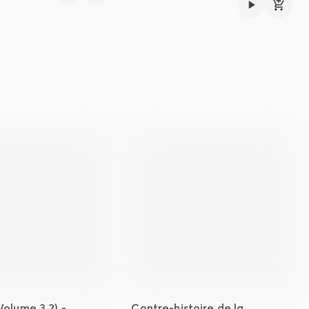
olume 3.2) -
Contre-histoire de la