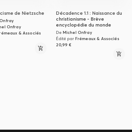
ïcisme de Nietzsche
Décadence 1.1 : Naissance du
christianisme - Brève
 Onfray
encyclopédie du monde
hel Onfray
De
Michel Onfray
rémeaux & Associés
Édité par
Frémeaux & Associés
20,99 €