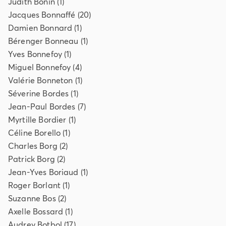
Judith
Bonin
(
1
)
Jacques
Bonnaffé
(
20
)
Damien
Bonnard
(
1
)
Bérenger
Bonneau
(
1
)
Yves
Bonnefoy
(
1
)
Miguel
Bonnefoy
(
4
)
Valérie
Bonneton
(
1
)
Séverine
Bordes
(
1
)
Jean-Paul
Bordes
(
7
)
Myrtille
Bordier
(
1
)
Céline
Borello
(
1
)
Charles
Borg
(
2
)
Patrick
Borg
(
2
)
Jean-Yves
Boriaud
(
1
)
Roger
Borlant
(
1
)
Suzanne
Bos
(
2
)
Axelle
Bossard
(
1
)
Audrey
Botbol
(
17
)