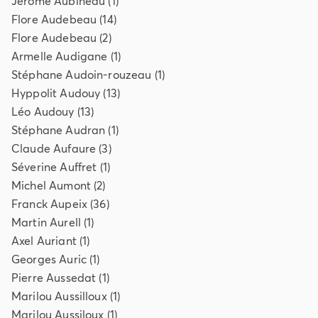
Jérôme
Aubineau
(
1
)
Flore
Audebeau
(
14
)
Flore
Audebeau
(
2
)
Armelle
Audigane
(
1
)
Stéphane
Audoin-rouzeau
(
1
)
Hyppolit
Audouy
(
13
)
Léo
Audouy
(
13
)
Stéphane
Audran
(
1
)
Claude
Aufaure
(
3
)
Séverine
Auffret
(
1
)
Michel
Aumont
(
2
)
Franck
Aupeix
(
36
)
Martin
Aurell
(
1
)
Axel
Auriant
(
1
)
Georges
Auric
(
1
)
Pierre
Aussedat
(
1
)
Marilou
Aussilloux
(
1
)
Marilou
Aussiloux
(
1
)