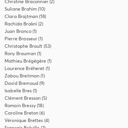
Christine
Braconnier
(
2
)
Suliane
Brahim
(
10
)
Clara
Brajtman
(
18
)
Rachida
Brakni
(
2
)
Juan
Branco
(
1
)
Pierre
Brasseur
(
1
)
Christophe
Brault
(
53
)
Rony
Brauman
(
1
)
Mathieu
Brégégère
(
1
)
Laurence
Bréheret
(
1
)
Zabou
Breitman
(
1
)
David
Bremaud
(
9
)
Isabelle
Bres
(
1
)
Clément
Bresson
(
5
)
Romain
Bressy
(
18
)
Caroline
Breton
(
6
)
Véronique
Brettes
(
4
)
François
Bréville
(
2
)