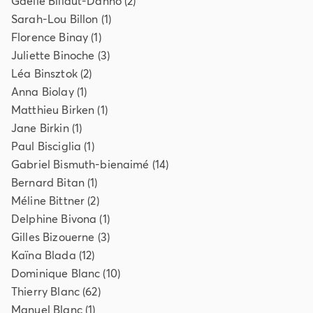
Gaëlle
Billaut-Danno
(
2
)
Sarah-Lou
Billon
(
1
)
Florence
Binay
(
1
)
Juliette
Binoche
(
3
)
Léa
Binsztok
(
2
)
Anna
Biolay
(
1
)
Matthieu
Birken
(
1
)
Jane
Birkin
(
1
)
Paul
Bisciglia
(
1
)
Gabriel
Bismuth-bienaimé
(
14
)
Bernard
Bitan
(
1
)
Méline
Bittner
(
2
)
Delphine
Bivona
(
1
)
Gilles
Bizouerne
(
3
)
Kaïna
Blada
(
12
)
Dominique
Blanc
(
10
)
Thierry
Blanc
(
62
)
Manuel
Blanc
(
1
)