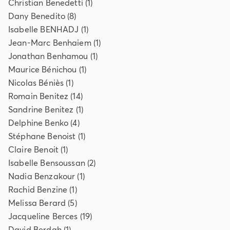
Christian
Benedetti
(
1
)
Dany
Benedito
(
8
)
Isabelle
BENHADJ
(
1
)
Jean-Marc
Benhaiem
(
1
)
Jonathan
Benhamou
(
1
)
Maurice
Bénichou
(
1
)
Nicolas
Béniès
(
1
)
Romain
Benitez
(
14
)
Sandrine
Benitez
(
1
)
Delphine
Benko
(
4
)
Stéphane
Benoist
(
1
)
Claire
Benoit
(
1
)
Isabelle
Bensoussan
(
2
)
Nadia
Benzakour
(
1
)
Rachid
Benzine
(
1
)
Melissa
Berard
(
5
)
Jacqueline
Berces
(
19
)
David
Berdah
(
1
)