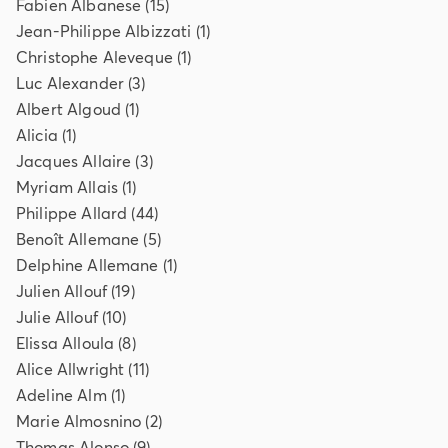
Fabien
Albanese
(
15
)
Jean-Philippe
Albizzati
(
1
)
Christophe
Aleveque
(
1
)
Luc
Alexander
(
3
)
Albert
Algoud
(
1
)
Alicia
(
1
)
Jacques
Allaire
(
3
)
Myriam
Allais
(
1
)
Philippe
Allard
(
44
)
Benoît
Allemane
(
5
)
Delphine
Allemane
(
1
)
Julien
Allouf
(
19
)
Julie
Allouf
(
10
)
Elissa
Alloula
(
8
)
Alice
Allwright
(
11
)
Adeline
Alm
(
1
)
Marie
Almosnino
(
2
)
Thomas
Alonso
(
9
)